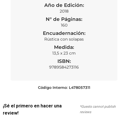
Año de Edición:
2018
N° de Páginas:
160
Encuadernación:
Rústica con solapas
Medida:
13,5 x 23 cm
ISBN:
9789584273116
Código Interno:
L478057311
¡Sé el primero en hacer una
*Guests cannot publish
reviews
review!