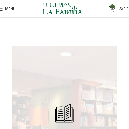
0
MENU
S/
0.0