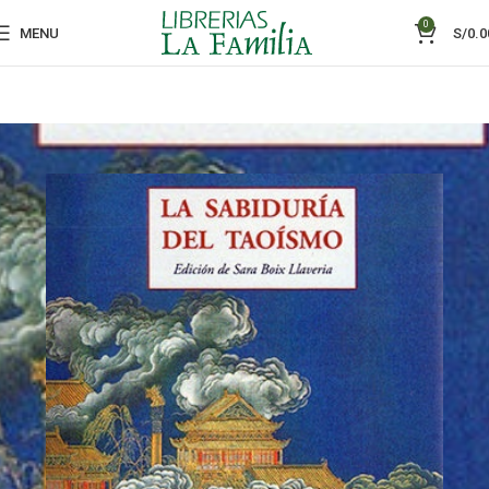
0
MENU
S/
0.0