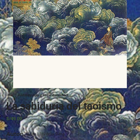
Inicio
Autoayuda y espiritualidad
La sabiduria del taoismo
S/
49.00
Autor:
Boix Llaveria Sara