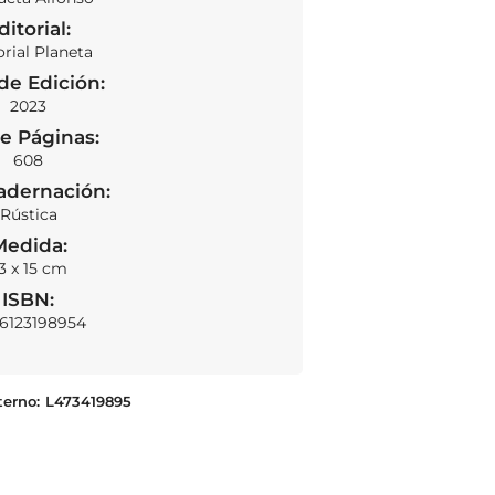
ditorial:
orial Planeta
de Edición:
2023
e Páginas:
SOLD OUT
608
adernación:
Rústica
Medida:
3 x 15 cm
ISBN:
6123198954
terno:
L473419895