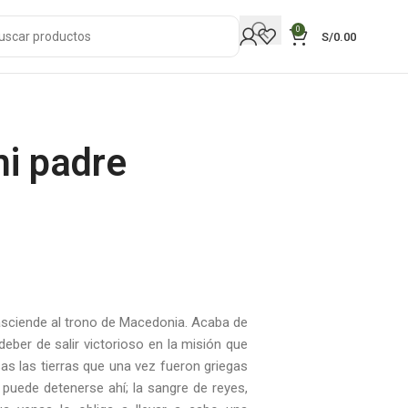
0
S/
0.00
mi padre
 asciende al trono de Macedonia. Acaba de
 deber de salir victorioso en la misión que
sas las tierras que una vez fueron griegas
o puede detenerse ahí; la sangre de reyes,