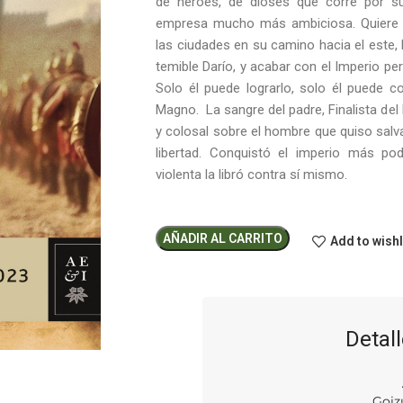
de héroes, de dioses que corre por su
empresa mucho más ambiciosa. Quiere co
las ciudades en su camino hacia el este, 
temible Darío, y acabar con el Imperio pe
Solo él puede lograrlo, solo él puede c
Magno. La sangre del padre, Finalista del
y colosal sobre el hombre que quiso salvar
libertad. Conquistó el imperio más p
violenta la libró contra sí mismo.
AÑADIR AL CARRITO
Add to wishl
Detall
Goiz