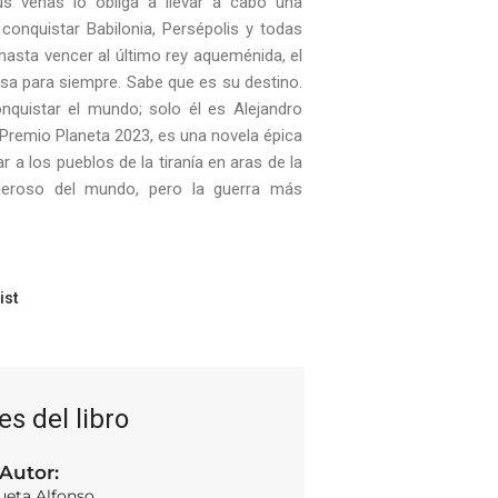
s venas lo obliga a llevar a cabo una
nquistar Babilonia, Persépolis y todas
hasta vencer al último rey aqueménida, el
rsa para siempre. Sabe que es su destino.
onquistar el mundo; solo él es Alejandro
 Premio Planeta 2023, es una novela épica
 a los pueblos de la tiranía en aras de la
oderoso del mundo, pero la guerra más
ist
es del libro
Autor:
ueta Alfonso