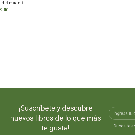
 del mudo i
4 3 2 1
R MÁS
AÑADIR AL CARRITO
9.00
S/
39.00
¡Suscríbete y descubre
nuevos libros de lo que más
Nunca te e
te gusta!