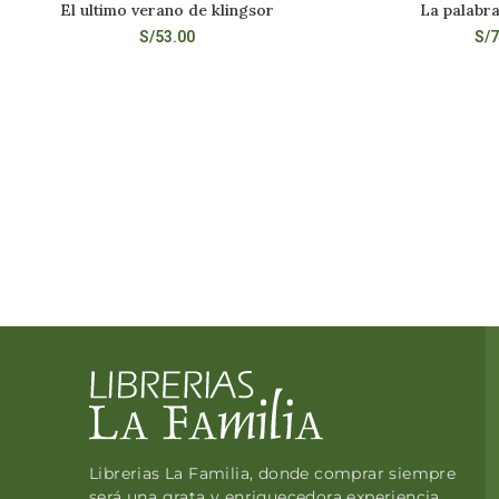
El ultimo verano de klingsor
La palabra
LEER MÁS
LEE
S/
53.00
S/
7
Librerias La Familia, donde comprar siempre
será una grata y enriquecedora experiencia.