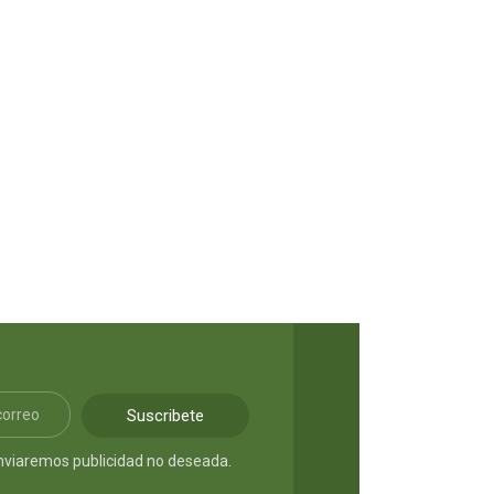
Arrancame la vida
LEER MÁS
S/
75.00
Suscribete
nviaremos publicidad no deseada.