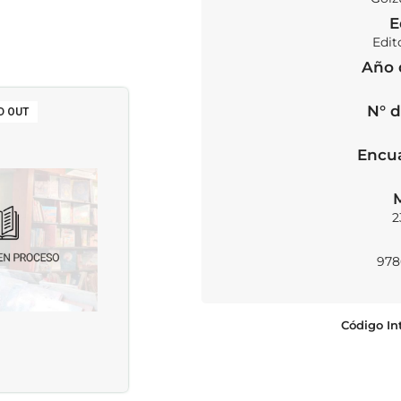
E
Edit
Año 
N° d
D OUT
Encu
2
978
Código In