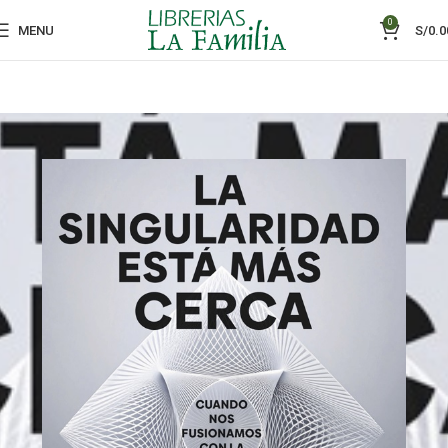
0
MENU
S/
0.0