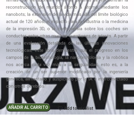
reconstrucción del mundo, átomo a átomo, mediante los
nanobots; la extensión de la vida más allá del límite biológico
actual de 120 años; el impacto para la industria o la medicina
de la impresión 3D, o la controversia sobre los coches sin
conductor, entre otras muchas cuestiones de interés. A partir
de una evaluación detallada de las últimas innovaciones
tecnológicas, este libro demuestra que el progreso en los
campos de la biotecnología, la nanotecnología y la robótica
nos acerca cada vez más a la singularidad, esto es, a la
creación de un ser superior modificado por la ingeniería
genética, alimentado y auspiciado por la IA e interconectado
con otros cerebros.
AÑADIR AL CARRITO
Add to wishlist