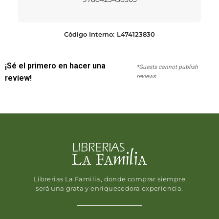
Código Interno:
L474123830
¡Sé el primero en hacer una
*Guests cannot publish
reviews
review!
Librerias La Familia, donde comprar siempre
será una grata y enriquecedora experiencia.