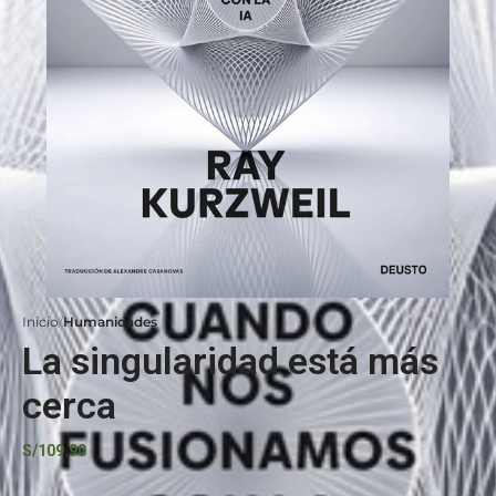
Inicio
Humanidades
La singularidad está más
cerca
S/
109.90