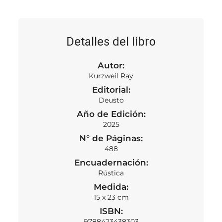
Detalles del libro
Autor:
Kurzweil Ray
Editorial:
Deusto
Año de Edición:
2025
N° de Páginas:
488
Encuadernación:
Rústica
Medida:
15 x 23 cm
ISBN:
9788423438303