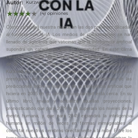
Autor:
Kurzweil Ray
(4) opiniones
Cómo cambiará nuestra mente en las dos próximas décadas
al fundirse con la IA. Los medios de comunicación se han
llenado de agoreros que vaticinan que la inteligencia artificial
supondrá un cataclismo para la humanidad. En este clima
catastrofista, nada mejor que acudir al decano del desarrollo
de la IA y, por consiguiente, quien mejor la conoce: Ray
Kurzweil. Kurzweil, el oráculo de la evolución tecnológica más
prestigioso del mundo, ha visto cumplidas muchas de las
predicciones sobre la viabilidad de la inteligencia artificial que
hiciera en 2005 en su obra La singularidad está cerca. En su
último libro, revisa y actualiza aquellas proyecciones,
pronosticando que para 2029 la IA superará los niveles de la
mente humana, y que para 2045 expandirá la inteligencia
humana un millón de veces en formas inimaginables al
conectar nuestros cerebros directamente a la nube. Entre los
temas que se abordan en estas páginas se encuentran la