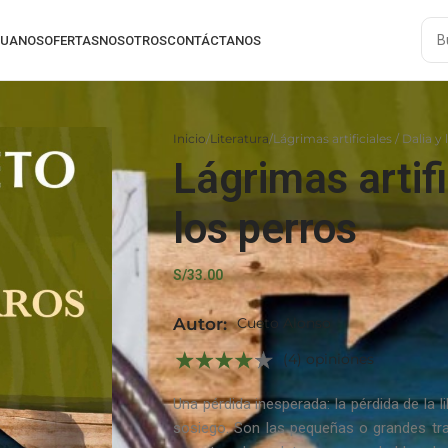
RUANOS
OFERTAS
NOSOTROS
CONTÁCTANOS
Inicio
Literatura
Lágrimas artificiales / Dalia y
Lágrimas artifi
los perros
S/
33.00
Autor:
Cueto Alonso
(4) opiniones
Una pérdida inesperada: la pérdida de la li
sosiego. Son las pequeñas o grandes tr