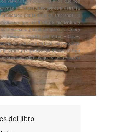
 los vaivenes emocionales a los que nos
rimas artificiales, Lalo pierde a Katia, su
. Impactado por la tragedia emprende un
s conduce por un túnel de recuerdos y
, su machismo y su desamparo. En Dalia y
opia medicina, cuando una mujer —Dalia—,
strarlo en una casa vigilada por perros de
 el temor y el quiebre del mundo interior
 personajes solitarios que se entrecruzan
ist
es del libro