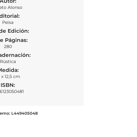
Autor:
eto Alonso
ditorial:
Peisa
de Edición:
e Páginas:
280
SOLD OUT
adernación:
Rústica
Medida:
 x 12,5 cm
ISBN:
6123050481
erno:
L449405048