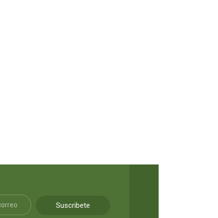
Los pacientes del doctor garcía
LEER MÁS
S/
75.00
Suscribete