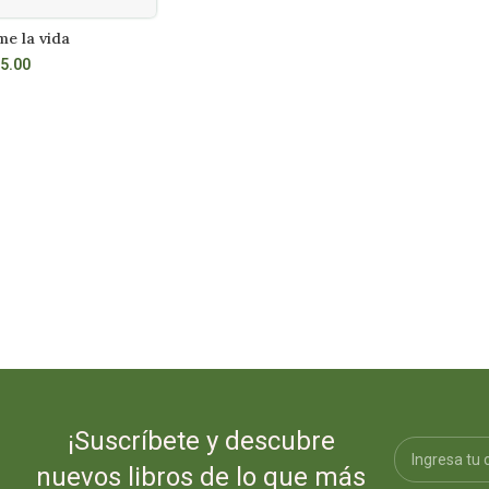
e la vida
Tiempo de mujeres (saga hijas de una
R MÁS
LEER MÁS
nueva era 2)
5.00
S/
59.90
¡Suscríbete y descubre
nuevos libros de lo que más