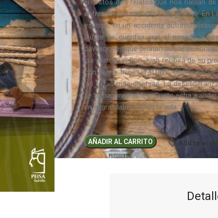
en estos dos relatos que nos hablan de
enfrentan los caprichos del destino. En Lág
esposa, en un accidente automovilístico
ajuste de cuentas con el pasado y no
cavilaciones que delatan sus obsesiones
los perros un Don Juan recibirá de su pr
con la que tiene un affaire, decide secue
las razas más diversas. La desesperanza,
se tornan inevitables. Cueto echa a andar
en el gran laberinto de la vida.
AÑADIR AL CARRITO
Add to wishl
Detall