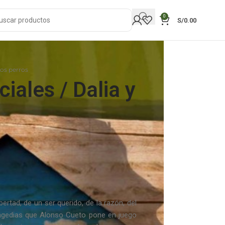
0
S/
0.00
 los perros
ciales / Dalia y
bertad, de un ser querido, de la razón, del
agedias que Alonso Cueto pone en juego