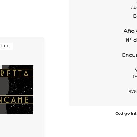
Cu
E
Año 
N° d
D OUT
SOLD OUT
Encu
19
978
Código Int