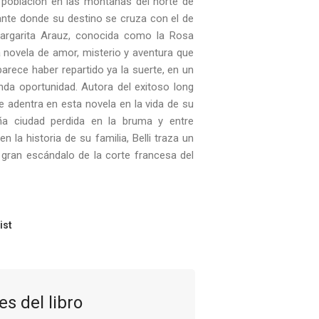
na población en las montañas del norte de
ante donde su destino se cruza con el de
Margarita Arauz, conocida como la Rosa
 novela de amor, misterio y aventura que
arece haber repartido ya la suerte, en un
da oportunidad. Autora del exitoso long
se adentra en esta novela en la vida de su
ña ciudad perdida en la bruma y entre
n la historia de su familia, Belli traza un
l gran escándalo de la corte francesa del
ist
es del libro