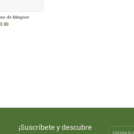
ano de klingsor
La palabra del mudo ii
R MÁS
LEER MÁS
3.00
S/
79.00
¡Suscríbete y descubre