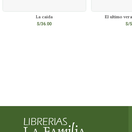
La caida
El ultimo ver
LEER MÁS
LEE
S/
36.00
S/
5