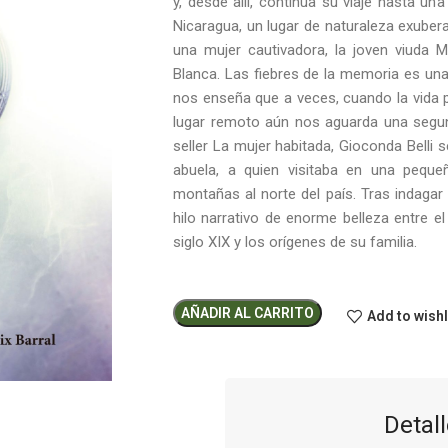
y, desde allí, continúa su viaje hasta u
Nicaragua, un lugar de naturaleza exuber
una mujer cautivadora, la joven viuda 
Blanca. Las fiebres de la memoria es una
nos enseña que a veces, cuando la vida p
lugar remoto aún nos aguarda una segun
seller La mujer habitada, Gioconda Belli 
abuela, a quien visitaba en una peque
montañas al norte del país. Tras indagar e
hilo narrativo de enorme belleza entre e
siglo XIX y los orígenes de su familia.
AÑADIR AL CARRITO
Add to wishl
Detall