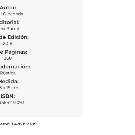
Autor:
li Gioconda
ditorial:
eix Barral
de Edición:
2018
e Páginas:
SOLD OUT
368
adernación:
Rústica
Medida:
3 x 15 cm
ISBN:
9584273093
erno:
L478057309