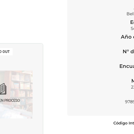
Bel
E
S
Año 
N° d
D OUT
SOLD OUT
Encu
2
978
Código Int