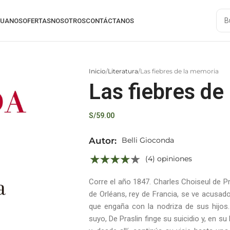
RUANOS
OFERTAS
NOSOTROS
CONTÁCTANOS
Inicio
Literatura
Las fiebres de la memoria
Las fiebres de
S/
59.00
Autor:
Belli Gioconda
(4) opiniones
Corre el año 1847. Charles Choiseul de Pra
de Orléans, rey de Francia, se ve acusado
que engaña con la nodriza de sus hijos.
suyo, De Praslin finge su suicidio y, en 