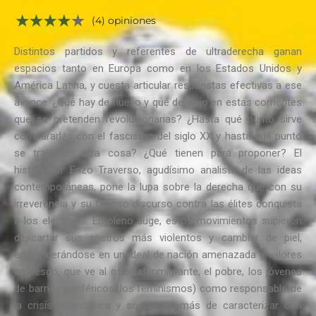
(4) opiniones
Distintos partidos y referentes de ultraderecha ganan
espacios tanto en Europa como en los Estados Unidos y
América Latina, y cuesta articular respuestas efectivas a ese
avance. ¿Qué hay de nuevo y qué de viejo en estas corrientes
que se pretenden revolucionarias? ¿Hasta qué punto sirve
compararlas con el fascismo del siglo XX y hasta qué punto
se trata de otra cosa? ¿Qué tienen para proponer? El
historiador Enzo Traverso, agudísimo analista de las ideas
contemporáneas, pone la lupa sobre la derecha que con su
irreverencia y su furioso discurso contra las élites conquista
a los electores. En pleno auge, estos movimientos supieron
descartar sus rostros más violentos y cambiar de piel,
embanderándose en un ideal de nación amenazada y valores
en riesgo, que ve al otro (el inmigrante, el pobre, los jóvenes
de barrios periféricos, los feminismos) como responsable de
la crisis económica y social. Además de caracterizar con