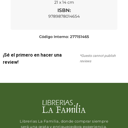
21 x 14 cm
ISBN:
9789878014654
Código Interno:
277151465
¡Sé el primero en hacer una
*Guests cannot publish
reviews
review!
Librerias La Familia, donde comprar siempre
será una grata y enriquecedora experiencia.