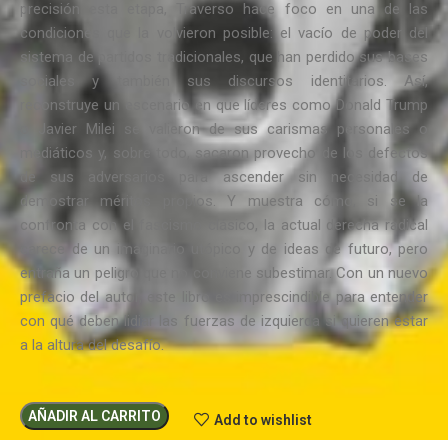
precisión esta etapa, Traverso hace foco en una de las
condiciones que la volvieron posible: el vacío de poder del
sistema de partidos tradicionales, que han perdido sus bases
sociales y también sus discursos identitarios. Así,
reconstruye un escenario en que líderes como Donald Trump
o Javier Milei se valieron de sus carismas personales o
mediáticos y, sobre todo, sacaron provecho de los defectos
de sus adversarios para ascender sin necesidad de
demostrar méritos propios. Y muestra cómo, si se la
confronta con el fascismo clásico, la actual derecha radical
carece de un imaginario utópico y de ideas de futuro, pero
entraña un peligro que no conviene subestimar. Con un nuevo
prefacio del autor, este libro es imprescindible para entender
con qué deben lidiar las fuerzas de izquierda si quieren estar
a la altura del desafío.
AÑADIR AL CARRITO
Add to wishlist