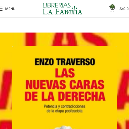
0
MENU
S/
0.0