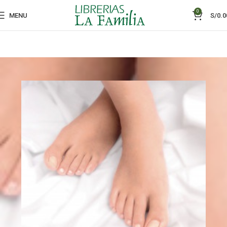
0
MENU
S/
0.0