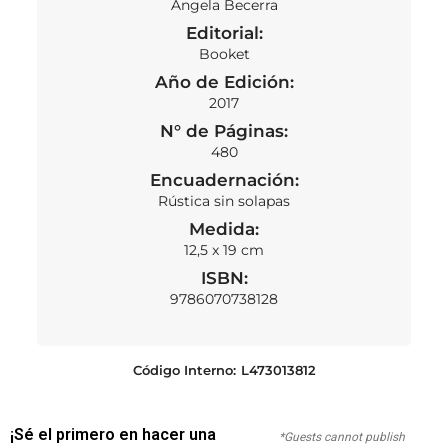
Ángela Becerra
Editorial:
Booket
Año de Edición:
2017
N° de Páginas:
480
Encuadernación:
Rústica sin solapas
Medida:
12,5 x 19 cm
ISBN:
9786070738128
Código Interno:
L473013812
¡Sé el primero en hacer una
*Guests cannot publish