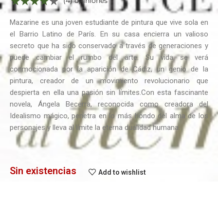
(4) opiniones
Mazarine es una joven estudiante de pintura que vive sola en
el Barrio Latino de París. En su casa encierra un valioso
secreto que ha sido conservado a través de generaciones y
puede cambiar el rumbo del arte. Su vida se verá
conmocionada por la aparición de Cádiz, un genio de la
pintura, creador de un movimiento revolucionario que
despierta en ella una pasión sin límites.Con esta fascinante
novela, Ángela Becerra, reconocida como creadora del
Idealismo mágico, penetra en lo más hondo del alma de los
personajes y lleva al límite la eterna dualidad humana.
Sin existencias
Add to wishlist