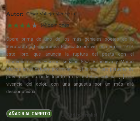
Autor:
César Vallejo Mendoza
(4) opiniones
Ópera prima de uno de los más geniales poetas de la
literatura contemporánea. Publicado por vez primera en 1919,
este libro, que anuncia la ruptura del poeta con el
modernismo, es —como señalan Elsa Villanueva y Marco
Martos en el estudio preliminar— «el primer libro peruano de
poesía que no rinde tributo a una estética colonial […] una
vivencia del dolor, con una angustia por un más allá
desconocido».
AÑADIR AL CARRITO
Add to wishlist