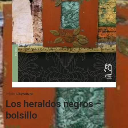
Inicio
Literatura
Los heraldos negros –
bolsillo
S/
29.00