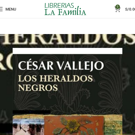
0
MENU
S/
0.0