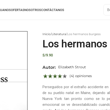
RUANOS
OFERTAS
NOSOTROS
CONTÁCTANOS
Inicio
Literatura
Los hermanos burgess
Los hermanos
S/
9.90
Autor:
Elizabeth Strout
(4) opiniones
Perseguidos por el extraño accidente en 
de su pueblo natal en Maine, dejando al
Nueva York tan pronto como se lo perm
emocional se ve desestabilizado cuand