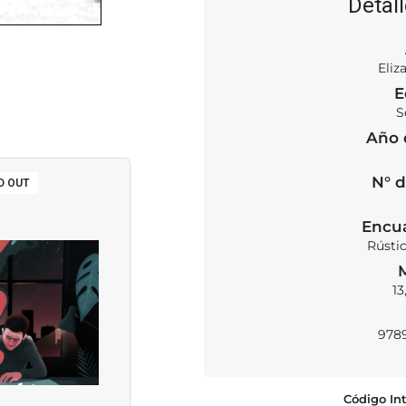
Detall
Eliz
E
S
Año 
N° d
D OUT
SOLD OUT
Encu
Rústi
13
978
Código Int