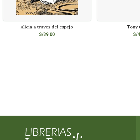
Alicia a traves del espejo
Tony t
AÑADIR AL CARRITO
LEE
S/
39.00
S/
4