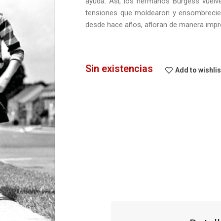
ayuda. Así, los hermanos Burgess vuelve
tensiones que moldearon y ensombreciero
desde hace años, afloran de manera impre
Sin existencias
Add to wishlis