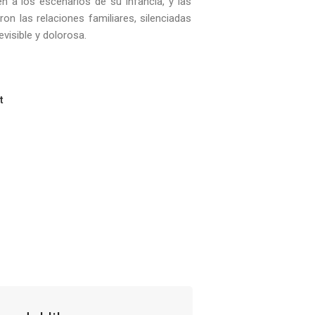
n a los escenarios de su infancia, y las
n las relaciones familiares, silenciadas
visible y dolorosa.
t