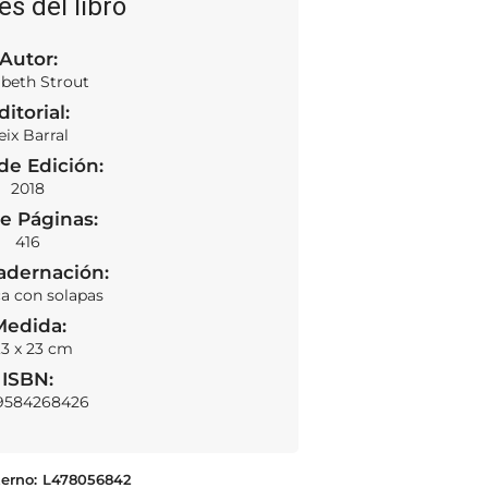
es del libro
Autor:
abeth Strout
ditorial:
eix Barral
de Edición:
2018
e Páginas:
416
adernación:
ca con solapas
Medida:
,3 x 23 cm
ISBN:
9584268426
erno:
L478056842