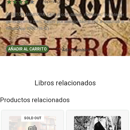
(4) opiniones
OFERTÓN MINIYAYA Libros con daños menores; su interior
generalmente bien; daños por antigüedad. (Foto a solicitud al
WhatsApp 989279642)
AÑADIR AL CARRITO
Add to wishlist
Libros relacionados
Productos relacionados
SOLD OUT