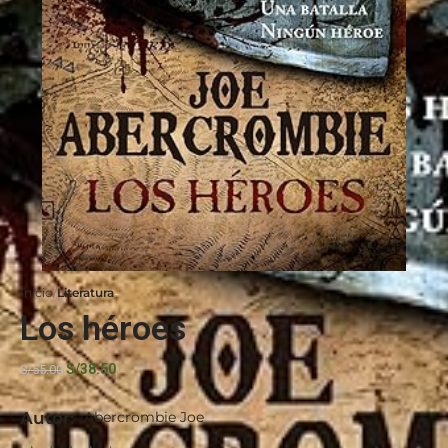
Inicio
Literatura
Los héroes
S/
38.50
S/
55.00
Autor:
Abercrombie Joe