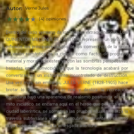
Autor:
Verne Jules
(4) opiniones
Dentro del ciclo verniano de los «Viajes extraordinarios», LOS
QUINIENTOS MILLONES DE LA BEGUN representa un punto de
inflexión: los principales rasgos de los comienzos de la serie
(la visión romántica de la ciencia como factor de progreso
material y moral) coexisten ya con las sombrías perspectivas
basadas en la convicción de que la tecnología acabará por
convertirse en un instrumento incontrolado de destrucción.
Una vez más, sin embargo, JULES VERNE (1828-1905) hace
brotar lo maravilloso de lo real y desliza la recreación
legendaria bajo una apariencia de realismo positivista: el viejo
mito iniciático se encarna aquí en el héroe que penetra en la
ciudad laberíntica, se somete a las pruebas rituales, realiza la
travesía subterránea y logra descubrir finalmente el secreto
cuya búsqueda justifica la arriesgada aventura