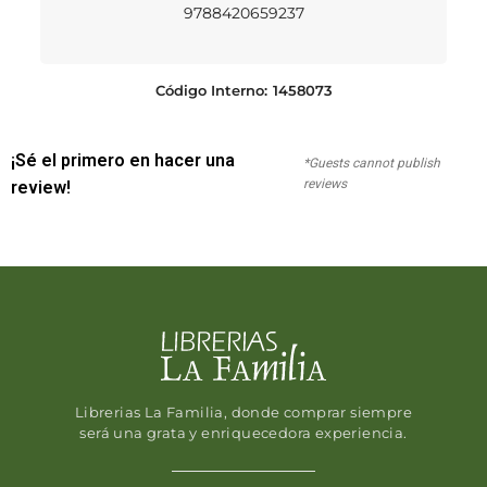
9788420659237
Código Interno:
1458073
¡Sé el primero en hacer una
*Guests cannot publish
reviews
review!
Librerias La Familia, donde comprar siempre
será una grata y enriquecedora experiencia.