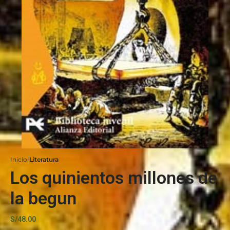
Inicio
Literatura
Los quinientos millones de
la begun
S/
48.00