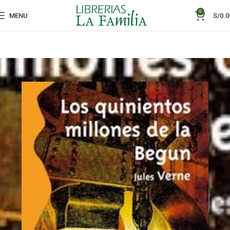
0
MENU
S/
0.0