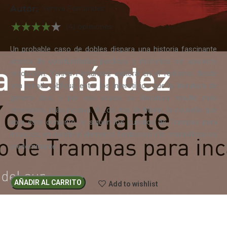
Autor:
Yeniva Fernandez
(4) opiniones
Un probable caso de dobles dispara una historia fascinante
acerca de oportunidades perdidas y misterios sin aparente
resolución. Yeniva Fernández explora en el realismo desde
una mirado oblicua, entre los intersticios que la literatura de
género deja, y por eso acaso su literatura resulte más
reveladora, más incisiva. A Los ríos de Marte, la nouvelle que
abre este conjunto, le siguen los cuentos de Trampas para
incautos, en donde el elemento fantástico y lo maravilloso es
predominante.
AÑADIR AL CARRITO
Add to wishlist