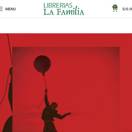
0
MENU
S/
0.0