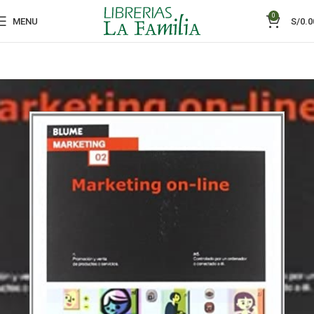
0
MENU
S/
0.0