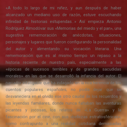
«A todo lo largo de mi niñez, y aun después de haber
alcanzado un mediano uso de razón, estuve escuchando
infinidad de historias estupendas…» Así empieza Antonio
Rodríguez Almodóvar sus «Memorias del miedo y el pan», una
sugestiva rememoración de anécdotas, situaciones,
personajes y lugares que fueron configurando la personalidad
del autor y alimentando su vocación literaria. Una
rememoración que es al mismo tiempo un repaso a la
historia reciente de nuestro país, especialmente a las
«épocas de sucesos terribles y de grandes sacudidas
morales» en las que se desarrolló la infancia del autor. El
narrador infatigable que ha indagado en la rica herencia de los
cuentos populares españoles, no podía dejar que se
desvaneciera en el olvido ese otro caudal de los recuerdos y
las leyendas familiares, donde nunca faltaban las aventuras
picantes y jocosas, los relatos de «La Guerra» y la
fascinación por el cine, con sus «bellezas estratosféricas»,
como contrapunto a una realidad cotidiana demasiadas