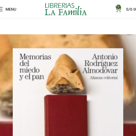
0
MENU
S/
0.0