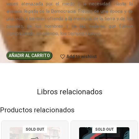
veces atenazada por el miedo y la necesidad. Hasta la
ansiada llegada de la Democracia. Fresco de una época y de
una vida, y también ofrenda a la memoria de la tierra y de los
paisajes, de los hombres y de las mujeres que fueron
construyendo, en silencio, los tiempos nuevos.
AÑADIR AL CARRITO
Add to wishlist
Libros relacionados
Productos relacionados
SOLD OUT
SOLD OUT