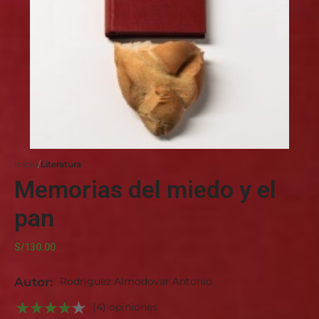
Inicio
Literatura
Memorias del miedo y el
pan
S/
130.00
Autor:
Rodriguez Almodovar Antonio
(4) opiniones