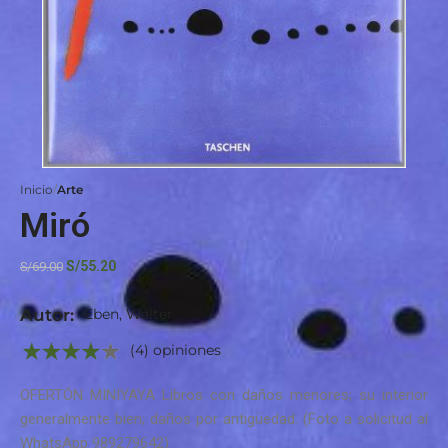
Inicio
Arte
Miró
S/
55.20
S/
69.00
Autor:
Eben, Walter
(4) opiniones
OFERTÓN MINIYAYA Libros con daños menores; su interior
generalmente bien; daños por antigüedad. (Foto a solicitud al
WhatsApp 989279642)