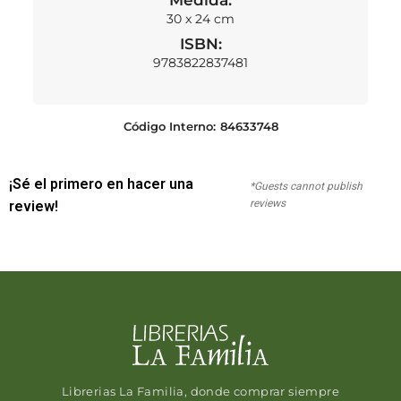
30 x 24 cm
ISBN:
9783822837481
Código Interno:
84633748
¡Sé el primero en hacer una
*Guests cannot publish
reviews
review!
Librerias La Familia, donde comprar siempre