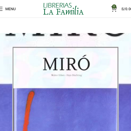
0
MENU
S/
0.0