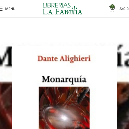
0
MENU
S/
0.0