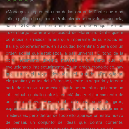
«Monarquía» representa una de las obras de Dante que más
influjo político ha ejercido. Probablemente movido a escribirla,
hacia 1313, en el cerco infructuoso que Enrique VII de
Luxemburgo somete a la ciudad de Florencia, Dante quiere
contribuir a erradicar la anarquía imperante de su época, en
Italia y, concretamente, en su ciudad florentina. Sueña con un
orden social que establezca la paz universal. El tono de la
obra, netamente gibelino, muestra a un Dante que ha
evolucionado intelectualmente. En un orden cronológico, hay
que situar el texto después del tratado «De vulggari
eloquentia» y antes del «Paradiso»; entre la segunda y tercera
parte de «La divina comedia». Dante se muestra aquí como un
intelectual a caballo entre la escolástica y el florecimiento de
un estilo nuevo. Hay en él toda una serie de giros,
expresiones, alegorías, imágenes y simbolismos claramente
medievales, pero detrás de todo ello aparece un estilo nuevo
de pensar, un conjunto de ideas que, contra corriente,