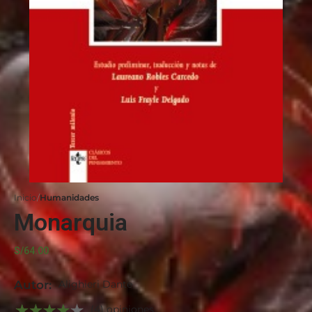
Inicio
Humanidades
Monarquia
S/
64.00
Autor:
Alighieri Dante
(4) opiniones