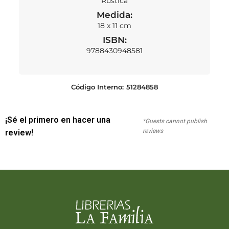
Rústica
Medida:
18 x 11 cm
ISBN:
9788430948581
Código Interno:
51284858
¡Sé el primero en hacer una
*Guests cannot publish
reviews
review!