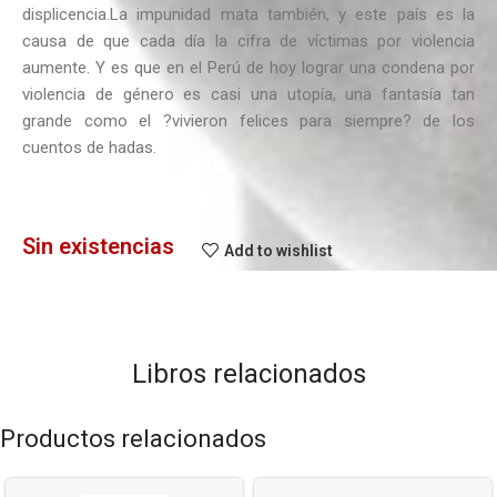
displicencia.La impunidad mata también, y este país es la
causa de que cada día la cifra de víctimas por violencia
aumente. Y es que en el Perú de hoy lograr una condena por
violencia de género es casi una utopía, una fantasía tan
grande como el ?vivieron felices para siempre? de los
cuentos de hadas.
Sin existencias
Add to wishlist
Libros relacionados
Productos relacionados