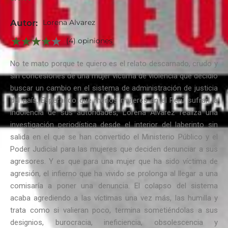
Autor:
Lorena Alvarez
(4) opiniones
No te mato porque te quiero es el relato descarnado, crudo y
sin concesiones de una mujer víctima de violencia que decidió
buscar un cambio en el sistema de administración de justicia
del país. Esperando que menos mujeres en el Perú sufran la
indolencia de sus autoridades, Lorena Álvarez realiza una
investigación periodística desde el interior del laberinto sin
salida en el que se han convertido el Ministerio Público y el
Poder Judicial para las mujeres que deciden denunciar a sus
agresores. Y es que para una mujer que ha sido víctima de
agresión, el infierno que ha vivido se prolonga al llegar a una
comisaría a poner una denuncia. El colapso del sistema
acaba agrediendo a las víctimas una vez más, las humilla y
trata como si valieran poco, termina sometiéndolas a sus
designios, burocracia, ineficiencia, obsolescencia y