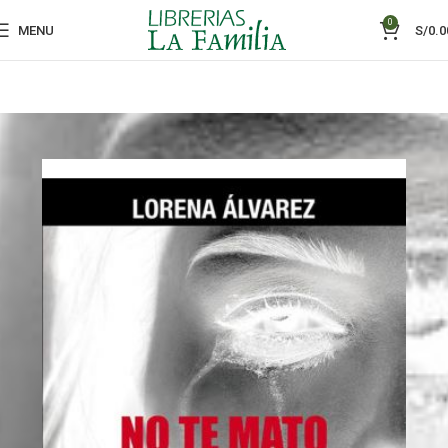
0
MENU
S/
0.0