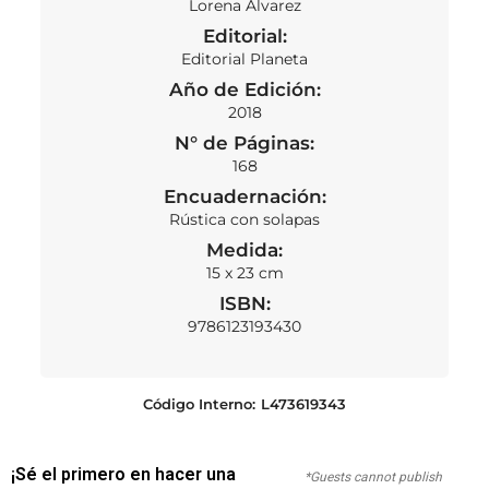
Lorena Alvarez
Editorial:
Editorial Planeta
Año de Edición:
2018
N° de Páginas:
168
Encuadernación:
Rústica con solapas
Medida:
15 x 23 cm
ISBN:
9786123193430
Código Interno:
L473619343
¡Sé el primero en hacer una
*Guests cannot publish