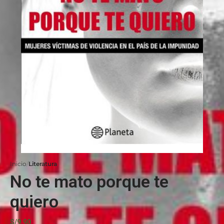
Inicio
Literatura
No te mato porque te
quiero
S/
9.90