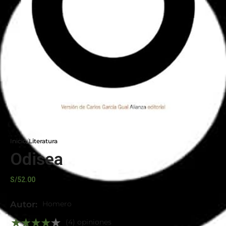
Inicio
Literatura
Odisea
S/
52.00
Autor:
Homero
(4) opiniones