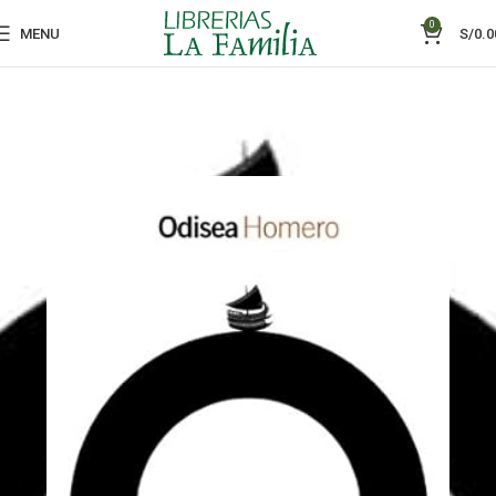
0
MENU
S/
0.0