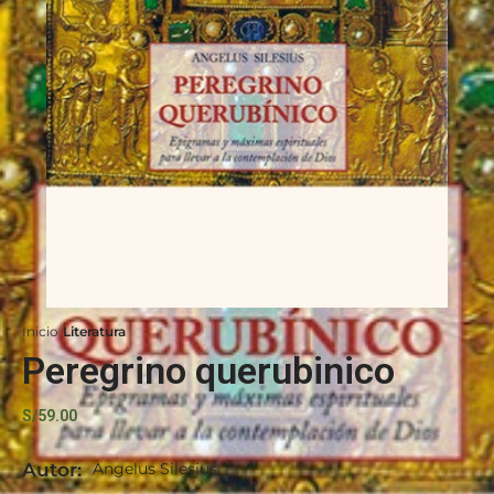
Inicio
Literatura
Peregrino querubinico
S/
59.00
Autor:
Angelus Silesius