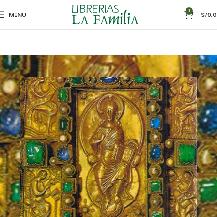
0
MENU
S/
0.0