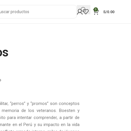
0
S/
0.00
os
o
ilitar, “perros” y “promos” son conceptos
a memoria de los veteranos. Boesten y
cito para intentar comprender, a partir de
inante en el Perú y su impacto en la vida