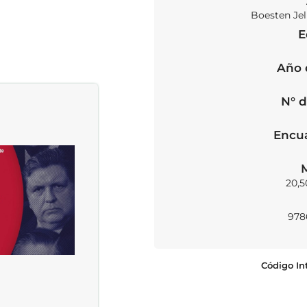
Boesten Jel
E
Año 
N° d
Encu
20,5
978
Código In