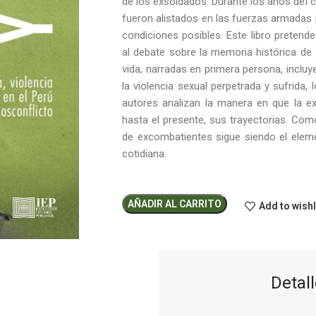
de los exsoldados. Durante los años del c
fueron alistados en las fuerzas armadas p
condiciones posibles. Este libro pretend
al debate sobre la memoria histórica de 
vida, narradas en primera persona, inclu
la violencia sexual perpetrada y sufrida
autores analizan la manera en que la exp
hasta el presente, sus trayectorias. Com
de excombatientes sigue siendo el eleme
cotidiana.
AÑADIR AL CARRITO
Add to wishl
Detall