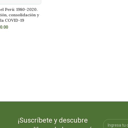
del Perú: 1980-2020.
La silla en el mar
L CARRITO
AÑADIR AL CARRITO
ción, consolidación y
S/
45.00
 la COVID-19
0.00
¡Suscríbete y descubre