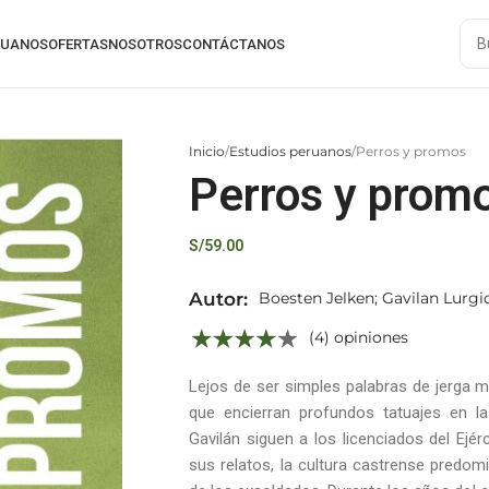
RUANOS
OFERTAS
NOSOTROS
CONTÁCTANOS
Inicio
Estudios peruanos
Perros y promos
Perros y prom
S/
59.00
Autor:
Boesten Jelken; Gavilan Lurgi
(4) opiniones
Lejos de ser simples palabras de jerga m
que encierran profundos tatuajes en l
Gavilán siguen a los licenciados del Ejér
sus relatos, la cultura castrense predom