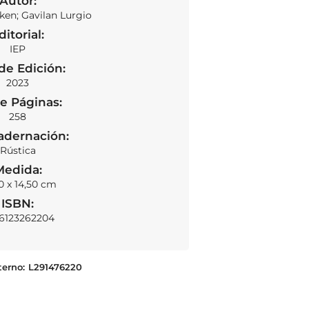
Autor:
ken; Gavilan Lurgio
ditorial:
IEP
de Edición:
2023
e Páginas:
258
adernación:
Rústica
Medida:
0 x 14,50 cm
ISBN:
6123262204
terno:
L291476220