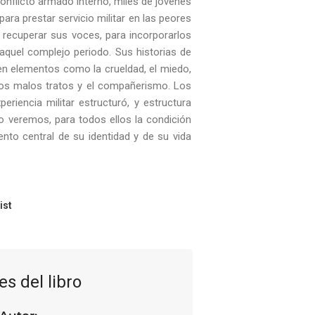
onflicto armado interno, miles de jóvenes
ara prestar servicio militar en las peores
e recuperar sus voces, para incorporarlos
aquel complejo periodo. Sus historias de
yen elementos como la crueldad, el miedo,
, los malos tratos y el compañerismo. Los
eriencia militar estructuró, y estructura
o veremos, para todos ellos la condición
nto central de su identidad y de su vida
ist
es del libro