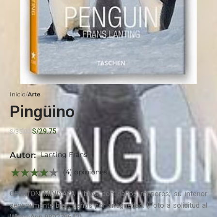
Inicio
Arte
Pingüino
S/
29.75
S/
35.00
Autor:
Lanting Frans
(4) opiniones
OFERTÓN MINIYAYA Libros con daños menores; su interior
generalmente bien; daños por antigüedad. (Foto a solicitud al