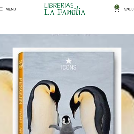
0
MENU
S/
0.0