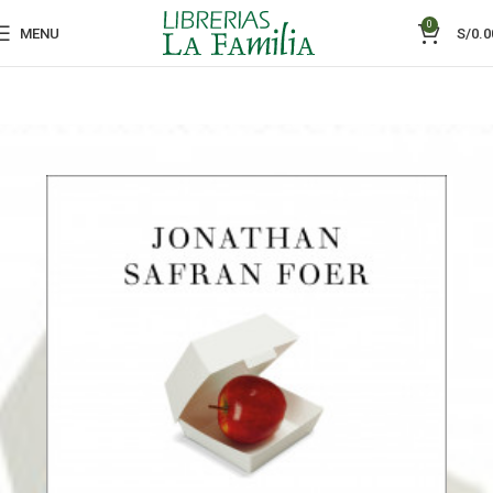
0
MENU
S/
0.0