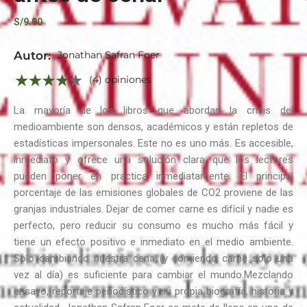
S/
9.90
Autor:
Jonathan Safran Foer
(4) opiniones
La mayoría de los libros que abordan la crisis del
medioambiente son densos, académicos y están repletos de
estadísticas impersonales. Este no es uno más. Es accesible,
inmediato y ofrece una solución clara que los lectores
pueden poner en practica inmediatamente. El principal
porcentaje de las emisiones globales de CO2 proviene de las
granjas industriales. Dejar de comer carne es difícil y nadie es
perfecto, pero reducir su consumo es mucho más fácil y
tiene un efecto positivo e inmediato en el medio ambiente.
Solo cambiando nuestra cena (y comiendo carne solo una
vez al día) es suficiente para cambiar el mundo.Mezclando
ensayo, reportaje periodístico y su propia biografía, historia y