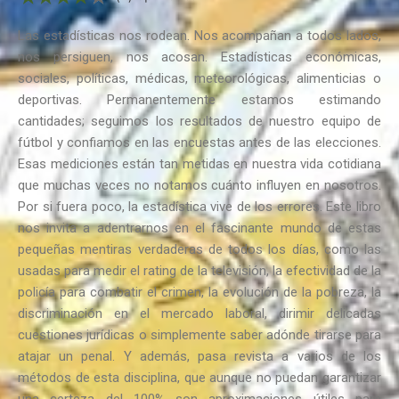
Las estadísticas nos rodean. Nos acompañan a todos lados,
nos persiguen, nos acosan. Estadísticas económicas,
sociales, políticas, médicas, meteorológicas, alimenticias o
deportivas. Permanentemente estamos estimando
cantidades; seguimos los resultados de nuestro equipo de
fútbol y confiamos en las encuestas antes de las elecciones.
Esas mediciones están tan metidas en nuestra vida cotidiana
que muchas veces no notamos cuánto influyen en nosotros.
Por si fuera poco, la estadística vive de los errores. Este libro
nos invita a adentrarnos en el fascinante mundo de estas
pequeñas mentiras verdaderas de todos los días, como las
usadas para medir el rating de la televisión, la efectividad de la
policía para combatir el crimen, la evolución de la pobreza, la
discriminación en el mercado laboral, dirimir delicadas
cuestiones jurídicas o simplemente saber adónde tirarse para
atajar un penal. Y además, pasa revista a varios de los
métodos de esta disciplina, que aunque no puedan garantizar
una certeza del 100% son aproximaciones útiles para