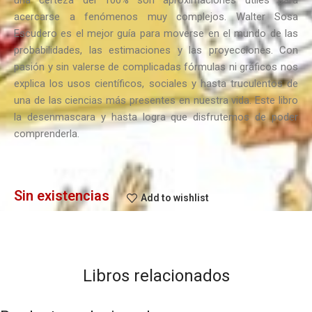
acercarse a fenómenos muy complejos. Walter Sosa
Escudero es el mejor guía para moverse en el mundo de las
probabilidades, las estimaciones y las proyecciones. Con
pasión y sin valerse de complicadas fórmulas ni gráficos nos
explica los usos científicos, sociales y hasta truculentos de
una de las ciencias más presentes en nuestra vida. Este libro
la desenmascara y hasta logra que disfrutemos de poder
comprenderla.
Sin existencias
Add to wishlist
Libros relacionados