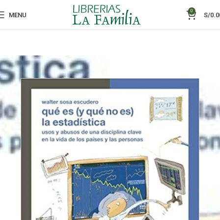
0
MENU
S/
0.0