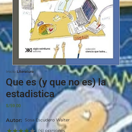
Inicio
Literatura
Que es (y que no es) la
estadistica
S/
59.00
Autor:
Sosa Escudero Walter
(4) opiniones