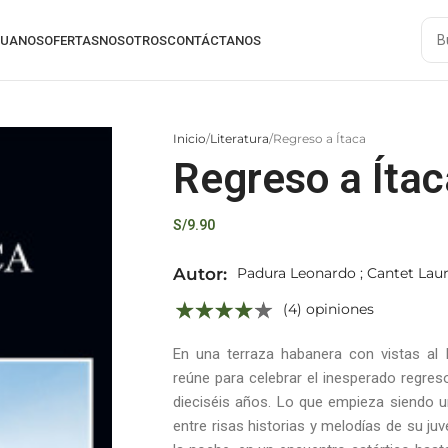
RUANOS
OFERTAS
NOSOTROS
CONTÁCTANOS
Inicio
Literatura
Regreso a Ítaca
Regreso a Ítac
S/
9.90
Autor:
Padura Leonardo ; Cantet Lau
(4) opiniones
En una terraza habanera con vistas al
reúne para celebrar el inesperado regre
dieciséis años. Lo que empieza siendo u
entre risas historias y melodías de su ju