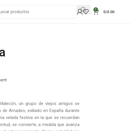
0
S/
0.00
a
rent
 Malecón, un grupo de viejos amigos se
so de Amadeo, exiliado en España durante
na velada festiva en la que se recuerdan
ventud, se convierte, a medida que avanza