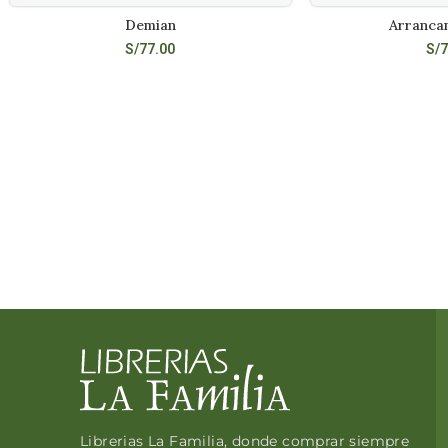
Demian
Arrancam
AÑADIR AL CARRITO
LEE
S/
77.00
S/
7
Librerias La Familia, donde comprar siempre