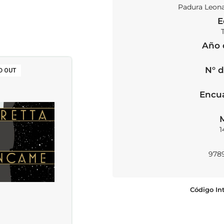
Padura Leona
E
Año 
N° d
D OUT
SOLD OUT
Encu
1
978
Código In