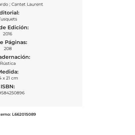
rdo ; Cantet Laurent
ditorial:
Tusquets
de Edición:
2016
e Páginas:
208
adernación:
Rústica
Medida:
4 x 21 cm
ISBN:
9584250896
terno:
L662015089