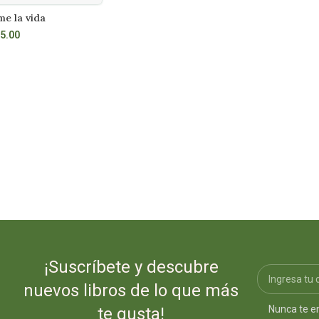
e la vida
Fin de campo
R MÁS
LEER MÁS
5.00
S/
9.90
¡Suscríbete y descubre
nuevos libros de lo que más
Nunca te e
te gusta!