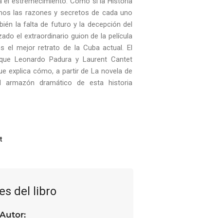
a el estremecimiento. Como si la Historia
mos las razones y secretos de cada uno
bién la falta de futuro y la decepción del
zado el extraordinario guion de la película
 el mejor retrato de la Cuba actual. El
que Leonardo Padura y Laurent Cantet
que explica cómo, a partir de La novela de
el armazón dramático de esta historia
t
es del libro
Autor: