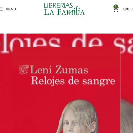
0
MENU
S/
0.0