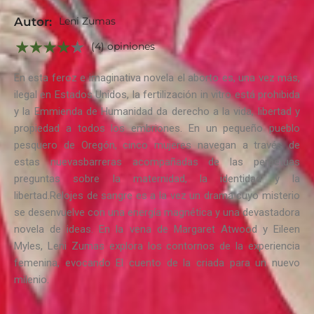
Autor:
Leni Zumas
(4) opiniones
En esta feroz e imaginativa novela el aborto es, una vez más,
ilegal en Estados Unidos, la fertilización in vitro está prohibida
y la Emmienda de Humanidad da derecho a la vida, libertad y
propiedad a todos los embriones. En un pequeño pueblo
pesquero de Oregón, cinco mujeres navegan a través de
estas nuevasbarreras acompañadas de las perpetuas
preguntas sobre la maternidad, la identidad y la
libertad.Relojes de sangre es a la vez un drama cuyo misterio
se desenvuelve con una energía magnética y una devastadora
novela de ideas. En la vena de Margaret Atwood y Eileen
Myles, Leni Zumas explora los contornos de la experiencia
femenina, evocando El cuento de la criada para un nuevo
milenio.