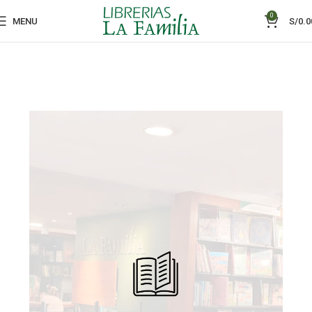
0
MENU
S/
0.0