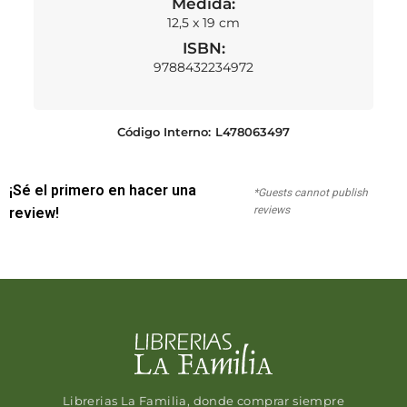
Medida:
12,5 x 19 cm
ISBN:
9788432234972
Código Interno:
L478063497
¡Sé el primero en hacer una
*Guests cannot publish
reviews
review!
Librerias La Familia, donde comprar siempre