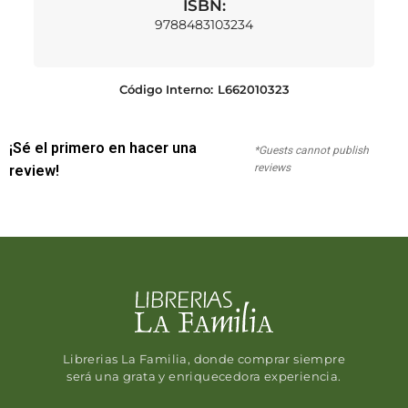
ISBN:
9788483103234
Código Interno:
L662010323
¡Sé el primero en hacer una
*Guests cannot publish
reviews
review!
Librerias La Familia, donde comprar siempre
será una grata y enriquecedora experiencia.