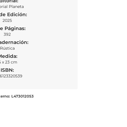
ditorial:
orial Planeta
de Edición:
2025
e Páginas:
392
adernación:
Rústica
Medida:
5 x 23 cm
ISBN:
6123320539
terno:
L473012053
La sinfonía de la destrucción
AÑADIR AL CARRITO