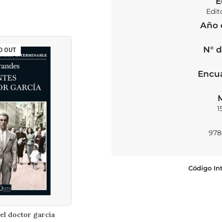
E
Edit
Año 
N° d
D OUT
SOLD OUT
Encu
1
978
Código In
el doctor garcía
Aventuras subterraneas de alicia
R MÁS
LEER MÁS