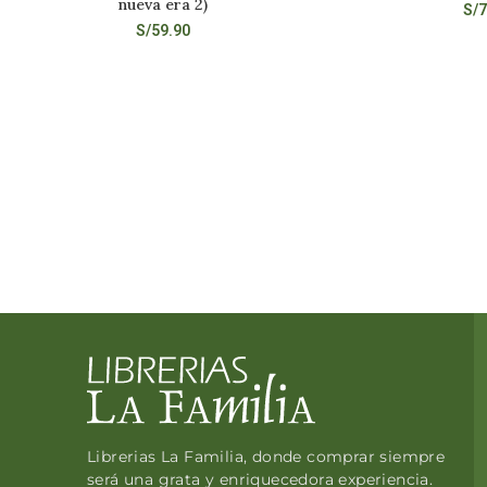
nueva era 2)
S/
7
S/
59.90
Librerias La Familia, donde comprar siempre
será una grata y enriquecedora experiencia.