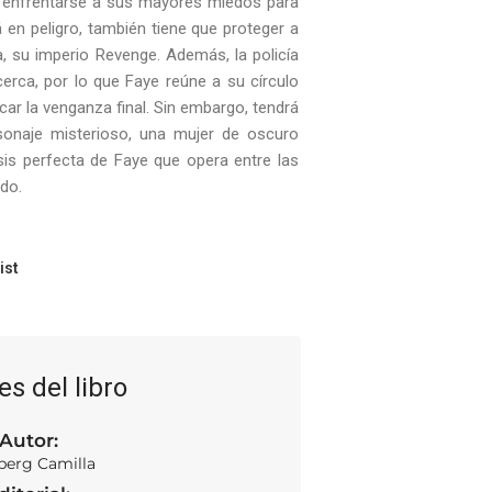
e enfrentarse a sus mayores miedos para
á en peligro, también tiene que proteger a
a, su imperio Revenge. Además, la policía
rca, por lo que Faye reúne a su círculo
icar la venganza final. Sin embargo, tendrá
sonaje misterioso, una mujer de oscuro
is perfecta de Faye que opera entre las
do.
ist
es del libro
Autor:
berg Camilla