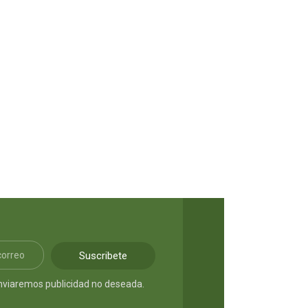
S/
9.90
Suscribete
nviaremos publicidad no deseada.