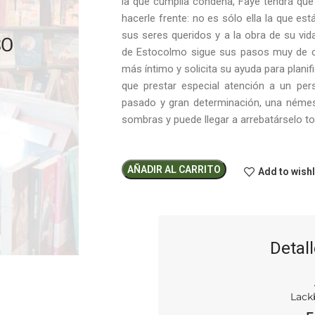
la que cumplía condena, Faye tendrá qu
hacerle frente: no es sólo ella la que est
sus seres queridos y a la obra de su vid
de Estocolmo sigue sus pasos muy de ce
más íntimo y solicita su ayuda para planif
que prestar especial atención a un per
pasado y gran determinación, una némes
sombras y puede llegar a arrebatárselo to
AÑADIR AL CARRITO
Add to wishl
Detall
Lack