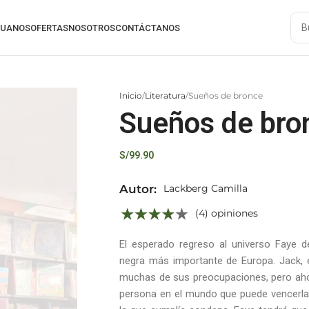
RUANOS
OFERTAS
NOSOTROS
CONTÁCTANOS
Inicio
Literatura
Sueños de bronce
Sueños de bro
S/
99.90
Autor:
Lackberg Camilla
(4) opiniones
El esperado regreso al universo Faye d
negra más importante de Europa. Jack, 
muchas de sus preocupaciones, pero aho
persona en el mundo que puede vencerla: