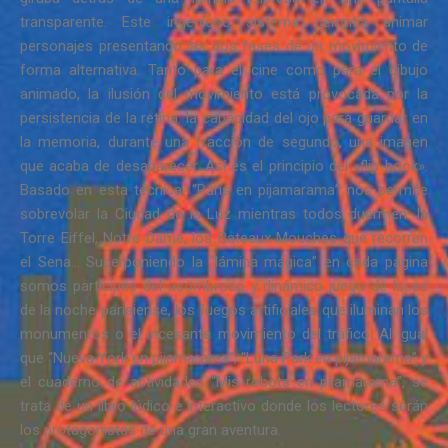
transparente. Este ingenioso sistema permitía animar
personajes presentando las dos fases de un movimiento de
forma alternativa. Tanto para el cine como para el dibujo
animado, la ilusión del movimiento está provocada por la
persistencia de la retina: la capacidad del ojo para guardar en
la memoria, durante una fracción de segundo, una imagen
que acaba de desaparecer. Así es el principio del «flip-book».
Basado en esta técnica, “París en pijamarama” nos permite
sobrevolar la Ciudad de la Luz mientras todos duermen: la
Torre Eiffel, Notre Dame, los Bateaux Mouches que recorren
el Sena… Superponiendo la “lámina mágica” en cada página
somos partícipes del asombroso y dinámico juego de luces
de la noche parisiense, los fuegos artificiales que iluminan los
monumentos o el incesante movimiento del tráfico. Al igual
que “Nueva York en pijamarama”, “Luna Park en pijamarama” y
el cuaderno de actividades “Mis robots en pijamarama”, se
trata de un libro lúdico e interactivo donde los lectores serán
los protagonistas de una gran aventura.