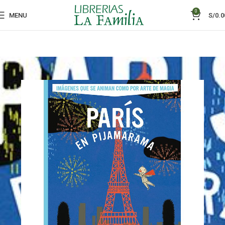
0
MENU
S/
0.0