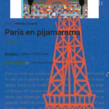
Inicio
Infantil y juvenil
París en pijamarama
S/
85.00
Autor:
Leblond Michael
(4) opiniones
¡París es más que nunca la Ciudad de la Luz! Al adentrarnos
en ella con el pijama de rayas, París nos dejará con la boca
abierta. ¡París es la ciudad que se mueve, la ciudad que brilla!
La técnica del «ombro-cinéma» debe su nombre a un juego
óptico que estaba de moda a principios del siglo XX. Era un
pequeño teatro de sombras chinas con un rollo de papel que
giraba detrás de una lámina impresa en una pantalla